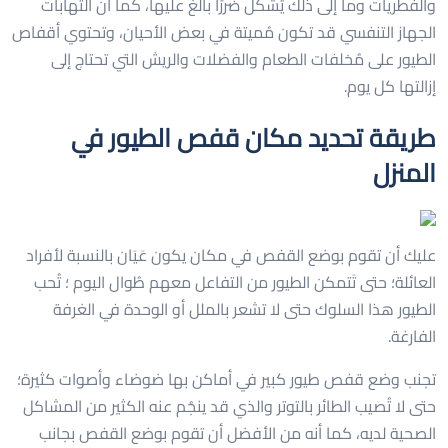
والفطريات وما إلى ذلك يُشكل ضررًا بالغ عليها، كما أن التهابات
الجهاز التنفسي قد تكون مُميتة في بعض الأحيان، وتحتوي أقفاص
الطيور على مُخلفات الطعام والفضلات والريش التي تحتاج إلى
إزالتها كل يوم.
طريقة تحديد مكان قفص الطيور في
المنزل
عليك أن تقوم بوضع القفص في مكان يكون عَيَان بالنسبة لأفراد
العائلة؛ حتى تَتمكن الطيور من التفاعل معهم طُوال اليوم ؛ تُحب
الطيور هذا السلوك حتى لا تشعر بالملل أو الوحدة في الغرفة
الفارغة.
تجنب وضع قفص طيور كبير في أماكن بها ضوضاء وأصوات كثيرة؛
حتى لا تُصيب الطائر بالتوتر والذي قد ينجُم عنه الكثير من المشاكل
الصحية لديه، كما أنه من الأفضل أن تقوم بوضع القفص بجانب