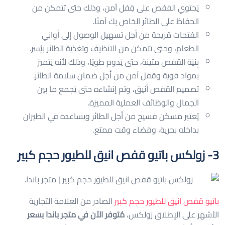
يَحتوي القفص على قِفل آمن، وذلك حتى تتمكن من
الحفاظ على الطائر الخاص بك آمنًا.
الفتحات مُريحة من أجل تسهيل الوصول إلى أواني
الطعام، وحتى تتمكن من التنظيف وتغذية الطائر بيُسر.
بِنيَة القفص متينة، حتى يَدوم طويًا، وذلك لأنه يَتميز
بمواد قوية وقفل آمن من أجل ضمان سلامة الطائر.
تصميم القفص أنيق، وتم إنشاءه حتى يَجمع ما بين
الجمال والوظائف العملية المميزة.
يُعتبر مسكن فسيح من أجل الطائر ويساعده في الطيران
بداخله بحرية، وقضاء وقت ممتع.
3- زولكس باتيو قفص انيق للطيور حجم كبير
باتيو قفص انيق للطيور حجم كبير
الصادر من العلامة التجارية
الأشهر على الإطلاق زولكس،
مُتوفر الآن في متجر باندا بسعر