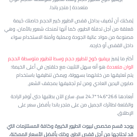
يُمكنك أن تُضيف بداخل قفص الطيور كبير الحجم خاصتك خَيمة
مُعلقة من أجل تدفئة الطيور، كما أنها تَمنحك شعور بالأمان، وهي
مصنوعة من مواد عالية الجودة وعملية وآمنة الاستخدام سواء
داخل القفص أو خارجه.
أكثر ما يُميز
بريفيو كوخ للطيور حجم وسط للطيور متوسطة الحجم
الوان متعددة
هو أنه سهل التثبيت مع حلقتين في أعلى الخيمة؛
يتم تَعليقها من خلالهما بسهولة، ويمكن تنظيفها باستخدام
صابون اليدين العادي ومن ثم تَجفيفها بمجفف الشعر,
أبعادها 26.6*14.6*24.7 سم، سارع الآن بطلبها حتى تُوفر الراحة
والمُتعة لطائرك الجميل من على متجر باندا بأفضل سعر على
الإطلاق.
يوجد قسم مخصص لبيوت الطيور الكبيرة وكافة المستلزمات التي
قد تحتاجها من أجل قفص الطير، وذلك بأفضل الأسعار الممكنة،