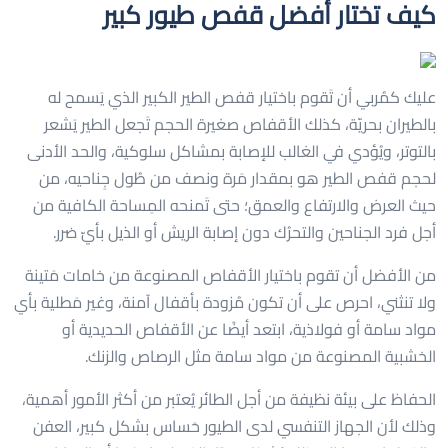
كيف تختار أفضل قفص طيور كبير
عليك كمُربي أن تَقوم باختيار قفص الطير الكبير الذي يَسمح له
بالطيران بحريّة، كذلك الأقفاص صغيرة الحجم تَجعل الطير يَشعر
بالتوتر، ويُؤدي في الغالب للإصابة بمشاكل سلوكية، والحد الأدنى
لحجم قفص الطير هو بمقدار مَرة ونصف من طُول جِناحيه، من
حيث العرض والارتفاع والعمق؛ حتى تَمنحه المِساحة الكافية من
أجل فرد الجناحين والتحرُك دون إصابة الريش أو الذيل بأيّ ضرر.
من الأفضل أن تقوم باختيار الأقفاص المصنوعة من خامات مَتينة
ولا تنثني، احرص على أن تكون مُزودة بأقفال آمنة، وغير مَطلية بأي
مواد سامة أو فولاذية، ابتعد أيضًا عن الأقفاص الحديدية أو
الخشبية المصنوعة من مواد سامة مثل الرصاص والزنك.
الحفاظ على بيئة نظيفة من أجل الطائر يُعتبر من أكثر الأمور أهمية،
وذلك لأن الجهاز التنفسي لدى الطيور حَساس بشكل كبير، العفن