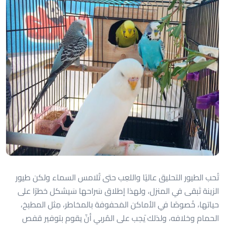
تُحب الطيور التحليق عاليًا واللعِب حتى تُلامس السماء ولكن طيور
الزينة تَبقى في المنزل، ولهذا إطلاق سَراحها سَيشكل خطرًا على
حياتها، خُصوصًا في الأماكن المَحفوفة بالمخاطر، مِثل المطبخ،
الحمام وخلافه، ولذلك َيجب على المُربي أنّ يقوم بتوفير قفص