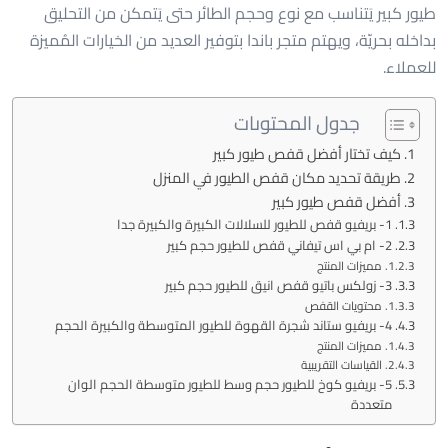
طيور كبير يَتناسب مع نوع وحجم الطائر حتى يَتمكن من التحليق
بداخله بحريّة، ويهتم متجر باندا بتوفير العديد من الخيارات المُميزة
للعملاء.
جدول المحتوىات
كيف تختار أفضل قفص طيور كبير
طريقة تحديد مكان قفص الطيور في المنزل
أفضل قفص طيور كبير
1- بريفيو قفص للطيور للسلالات الكبيرة والكبيرة جدا
2- ام بي اس تيفاني قفص للطيور حجم كبير
مميزات المنتج
3- زولكس باتيو قفص انيق للطيور حجم كبير
محتويات القفص
4- بريفيو ستاند شجرة القهوة للطيور المتوسطة والكبيرة الحجم
مميزات المنتج
القياسات التقريبية
5- بريفيو كوخ للطيور حجم وسط للطيور متوسطة الحجم الوان
متعددة