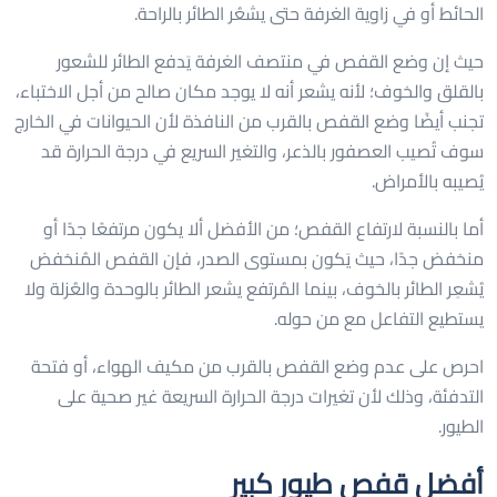
الحائط أو في زاوية الغرفة حتى يشعُر الطائر بالراحة.
حيث إن وضع القفص في منتصف الغرفة يَدفع الطائر للشعور
بالقلق والخوف؛ لأنه يشعر أنه لا يوجد مكان صالح من أجل الاختباء،
تجنب أيضًا وضع القفص بالقرب من النافذة لأن الحيوانات في الخارج
سوف تُصيب العصفور بالذعر، والتغير السريع في درجة الحرارة قد
يُصيبه بالأمراض.
أما بالنسبة لارتفاع القفص؛ من الأفضل ألا يكون مرتفعًا جدًا أو
منخفض جدًا، حيث يَكون بمستوى الصدر، فإن القفص المُنخفض
يُشعِر الطائر بالخوف، بينما المُرتفع يشعر الطائر بالوحدة والعُزلة ولا
يستطيع التفاعل مع من حوله.
احرص على عدم وضع القفص بالقرب من مكيف الهواء، أو فتحة
التدفئة، وذلك لأن تغيرات درجة الحرارة السريعة غير صحية على
الطيور.
أفضل قفص طيور كبير