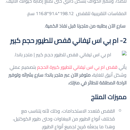
للصدأ، وتتميز الحواف بشكل دائري حتى تَمنع إصابة حيوانك الأليف.
المقاسات التقريبية للقفص 198.12*91.4*116.8 سم.
سارع الآن بطلبه من متجرنا قبل نفاذ الكمية
.
2- ام بي اس تيفاني قفص للطيور حجم كبير
يأتي
قفص ام بي اس تيفاني للطيور كبيرة الحجم
بتصميم عملي
وشكل أنيق للغاية
، متوفر الآن عبر متجر باندا؛ سارع بشرائه وتوفير
الراحة المطلقة للطائر في منزلك.
مميزات المنتج
القفص مُتعدد الاستخدامات، وذلك لأنه يَتناسب مع
مُختلف أنواع الطيور من الببغاوات وحتى طيور الكوكتيل،
وهذا ما يجعلُه مُريح لجميع أنواع الطيور.