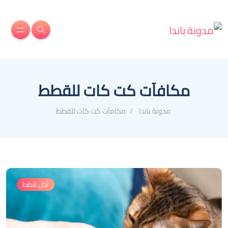
مكافآت كت كات للقطط
مدونة باندا
مكافآت كت كات للقطط
أكل قطط