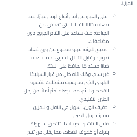
المزايا:
قليل الغبار: من أقل أنواع الرمل غبارًا، مما
يجعله مثاليًا للقطط التي تتعافى من
الجراحة؛ حيث يساعد على التئام الجروح دون
مضاعفات.
صديق للبيئة: فهو مصنوع من ورق مُعاد
تدويره وقابل للتحلل الحيوي، مما يجعله
خيارًا مستدامًا يحافظ على البيئة.
غير سام: وذلك لأنه خالٍ من غبار السيليكا
البلوري الذي قد يسبب مشكلات تنفسية
للقطط والبشر، مما يجعله أكثر أمانًا من رمل
الطين التقليدي.
خفيف الوزن: أسهل في النقل والتخزين
مقارنة برمل الطين.
قليل الانتشار: الحبيبات لا تلتصق بسهولة
بفراء أو كفوف القطط، مما يقلل من تتبع