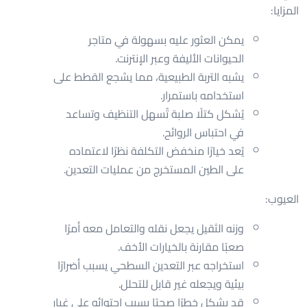
المزايا:
يمكن العثور عليه بسهولة في متاجر
الحيوانات الأليفة وعبر الإنترنت.
يشبه التربة الطبيعية، مما يشجع القطط على
استخدامه باستمرار.
يُشكل كتلًا صلبة تُسهل التنظيف وتساعد
في احتباس الروائح.
يُعد خيارًا منخفض التكلفة نظرًا لاعتماده
على الطين المستخرج من عمليات التعدين.
العيوب:
وزنه الثقيل يجعل نقله والتعامل معه أمرًا
صعبًا مقارنة بالخيارات الأخف.
استخراجه عبر التعدين السطحي يسبب أضرارًا
بيئية ويجعله غير قابل للتحلل.
قد يشكل خطرًا صحيًا بسبب احتوائه على غبار