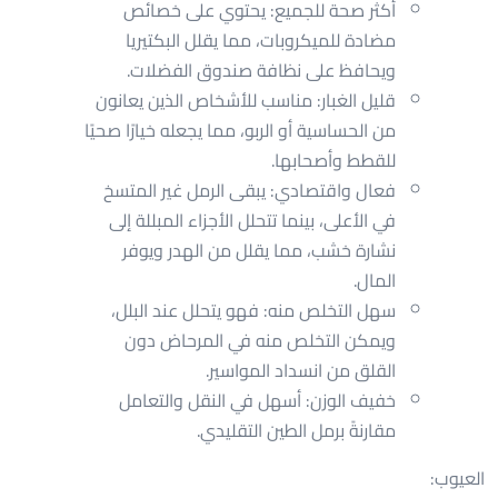
أكثر صحة للجميع: يحتوي على خصائص
مضادة للميكروبات، مما يقلل البكتيريا
ويحافظ على نظافة صندوق الفضلات.
قليل الغبار: مناسب للأشخاص الذين يعانون
من الحساسية أو الربو، مما يجعله خيارًا صحيًا
للقطط وأصحابها.
فعال واقتصادي: يبقى الرمل غير المتسخ
في الأعلى، بينما تتحلل الأجزاء المبللة إلى
نشارة خشب، مما يقلل من الهدر ويوفر
المال.
سهل التخلص منه: فهو يتحلل عند البلل،
ويمكن التخلص منه في المرحاض دون
القلق من انسداد المواسير.
خفيف الوزن: أسهل في النقل والتعامل
مقارنةً برمل الطين التقليدي.
العيوب: