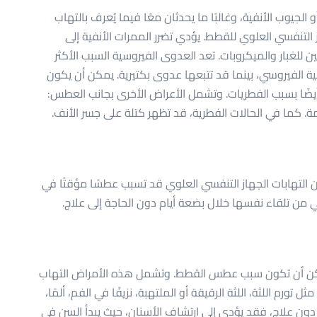
يوب الأنفية، وغالبًا ما يحدثان معًا فيما يُعرف بالتهاب
التنفسي العلوي للقطط. يؤدي تضرر الممرات الأنفية إلى
 للغبار والميكروبات. تعد العدوى الفيروسية السبب الأكثر
ة الفيروسي، بينما قد تتبعها عدوى بكتيرية. يمكن أن يكون
 أيضًا بسبب الفطريات. وتشمل الأعراض الأخرى بجانب العطس:
تحمة. كما في الحالات الفطرية، قد تظهر كتلة على جسر الأنف.
التهابات الجهاز التنفسي العلوي قد تسبب عطسًا مؤقتًا في
ن تلقاء نفسها خلال بضعة أيام دون الحاجة إلى علاج.
ن أن تكون سبب عطس القطط. وتشمل هذه الأمراض التهاب
رم اللثة، اللثة الرقيقة أو الملتهبة، نزيفًا في الفم، ألمًا،
ة دون علاج، فقد يؤدي إلى ارتشاف الأسنان، حيث يبدأ السن في