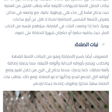
نباتات المنزل الآمنة للحيوانات الأليفة فأنه يتطلب القليل من العناية
حيث يحتاج فقط إلى ماء نقي ورطوبة عالية، مع وضعه في مكان
يتعرض لأشعة الشمس المباشرة لمدة لا تقل عن أربع ساعات
يوميًا. كما إذا وضعت النبات في الشرفة، سيُطعم نفسه من الذباب
المار، حيث يكفيه حشرة أو حشرتان شهريًا للحفاظ على نموه.
نبات الصلاة:
المعروف أيضًا باسم (
المارانتا)
وهو من النباتات الآمنة للقطط
والكلاب ويتميز بأوراقه الجذابة وألوانه الأنيقة، مما يجعله إضافة
رائعة لمنزلك. كما يخبرك عندما يحتاج إلى الري من خلال تغيير وضع
أوراقه التي تتجمع لتبدو وكأنها تدعو للصلاة. ومع ذلك، يتطلب نبات
الصلاة سقيًا متكررًا وظروف إضاءة جيدة ليزدهر.