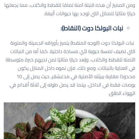
ومن المميز أن هذه النبتة آمنة تمامًا للقطط والكلاب، مما يجعلها
خيارًا مثاليًا للمنازل التي توجد بها حيوانات أليفة.
نبات البولكا دوت (النقاط):
نبات البولكا دوت (الوجه المنقط) يتميز بأوراقه الجميلة والملونة
التي تضيف لمسة حيوية لأي مساحة داخلية. كما أنه من النباتات
الآمنة للقطط والكلاب، ويُعد خيارًا مثاليًا لمن لديهم خبرة متوسطة
في العناية بالنباتات. ومع ذلك، فإن نموه داخل المنازل يكون
محدودًا مقارنة ببيئته الأصلية في مدغشقر، حيث يصل إلى 10
بوصات فقط في الداخل، بينما قد يصل طوله إلى ثلاثة أقدام في
الهواء الطلق.