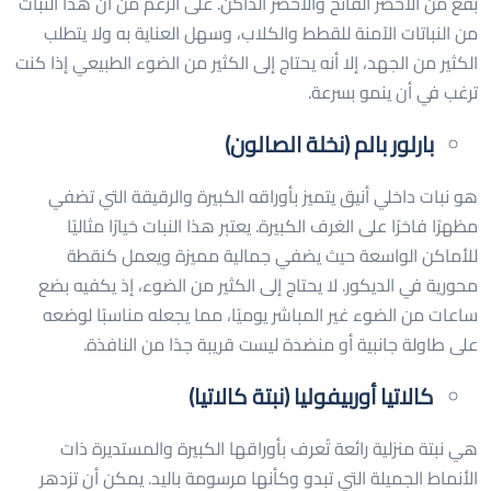
بقع من الأخضر الفاتح والأخضر الداكن. على الرغم من أن هذا النبات
من النباتات الآمنة للقطط والكلاب، وسهل العناية به ولا يتطلب
الكثير من الجهد، إلا أنه يحتاج إلى الكثير من الضوء الطبيعي إذا كنت
ترغب في أن ينمو بسرعة.
بارلور بالم (نخلة الصالون)
هو نبات داخلي أنيق يتميز بأوراقه الكبيرة والرقيقة التي تضفي
مظهرًا فاخرًا على الغرف الكبيرة. يعتبر هذا النبات خيارًا مثاليًا
للأماكن الواسعة حيث يضفي جمالية مميزة ويعمل كنقطة
محورية في الديكور. لا يحتاج إلى الكثير من الضوء، إذ يكفيه بضع
ساعات من الضوء غير المباشر يوميًا، مما يجعله مناسبًا لوضعه
على طاولة جانبية أو منضدة ليست قريبة جدًا من النافذة.
كالاتيا أوربيفوليا (نبتة كالاتيا)
هي نبتة منزلية رائعة تُعرف بأوراقها الكبيرة والمستديرة ذات
الأنماط الجميلة التي تبدو وكأنها مرسومة باليد. يمكن أن تزدهر