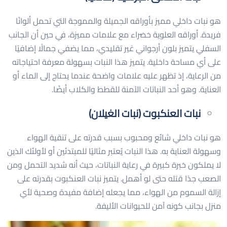
هو نبات داخلي مميز بأوراقه الجميلة والمموجة التي تحمل ألوانًا
فريدة. أوراقه العلوية خضراء مع علامات مميزة، في حين أن الجانب
السفلي يتميز بلون أرجواني غير تقليدي، مما يضفي جمالًا إضافيًا
على أي مساحة داخلية. يتميز هذا النبات بسهولة معرفة احتياجاته
من الرعاية، إذ تظهر عليه علامات واضحة عندما يحتاج إلى الماء أو
العناية. وهو أحد النباتات الآمنة للقطط والكلاب أيضًا.
نبات العنكبوت (نبات الغيلان)
هو نبات داخلي شائع ومحبوب بسبب قدرته على تنقية الهواء
وسهولة العناية به. هذا النبات يُعتبر مثاليًا للمبتدئين أو لأولئك الذين
لا يملكون خبرة كبيرة في رعاية النباتات، حيث أنه شديد التحمل ومن
الصعب جدًا قتله حتى لو أهمل. يتميز نبات العنكبوت بقدرته على
إزالة السموم من الهواء، مما يجعله إضافة مفيدة وصحية لأي
منزل بجانب كونه آمن للحيوانات الأليفة.