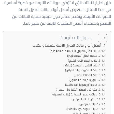
فإن اختيار النباتات التي لا تؤذي حيواناتك الأليفة هو خطوة أساسية.
في هذا المقال، سنعرض أفضل أنواع نباتات المنزل الآمنة
للحيوانات الأليفة، ونقدم نصائح حول كيفية حماية النباتات من
المضغ باستخدام أفضل المنتجات الآمنة من متجر باندا.
جدول المحتوىات
أفضل أنواع نباتات المنزل الآمنة للقطط والكلاب
نبات المال الصيني (نبات العملة المعدنية)
شجرة المال (شجرة باچيرا)
نباتات الهويا (نبات الشمع)
نبات الأفعى الجرسية (كالاثيا)
نبات العنكبوت (نبات الغيلان)
نبات المطاط الصغير:
بارلور بالم (نخلة الصالون)
كالاتيا أوربيفوليا (نبتة كالاتيا)
كف ذيل الحصان (نخلة ذيل الحصان)
نباتات معين العصارية (نباتات العصارة)
عش الطائر السرخس:
نبات السرخس:
نبات البولكا دوت (النقاط):
نبات بيبروميا البطيخ: