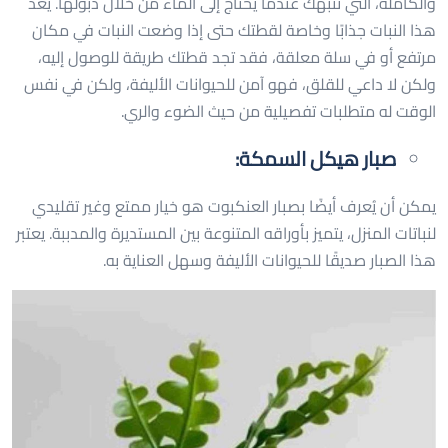
والكاملة، التي تنبهك عندما يحتاج إلى الماء من خلال ذبولها. يعد
هذا النبات جذابًا وخاصة لقطتك حتى إذا وضعت النبات في مكان
مرتفع أو في سلة معلقة، فقد تجد قطتك طريقة للوصول إليه،
ولكن لا داعي للقلق، فهو آمن للحيوانات الأليفة، ولكن في نفس
الوقت له متطلبات تفصيلية من حيث الضوء والري.
صبار هيكل السمكة:
يمكن أن يُعرف أيضًا بصبار العنكبوت هو خيار ممتع وغير تقليدي
لنباتات المنزل، يتميز بأوراقه المتنوعة بين المستديرة والمدببة. يعتبر
هذا الصبار صديقًا للحيوانات الأليفة وسهل العناية به.