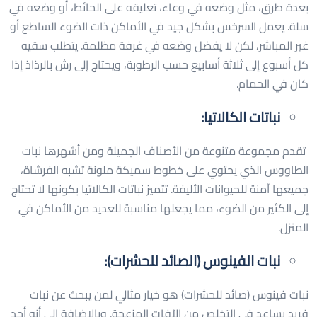
بعدة طرق، مثل وضعه في وعاء، تعليقه على الحائط، أو وضعه في
سلة. يعمل السرخس بشكل جيد في الأماكن ذات الضوء الساطع أو
غير المباشر، لكن لا يفضل وضعه في غرفة مظلمة. يتطلب سقيه
كل أسبوع إلى ثلاثة أسابيع حسب الرطوبة، ويحتاج إلى رش بالرذاذ إذا
كان في الحمام.
نباتات الكالاتيا:
تقدم مجموعة متنوعة من الأصناف الجميلة ومن أشهرها نبات
الطاووس الذي يحتوي على خطوط سميكة ملونة تشبه الفرشاة،
جميعها آمنة للحيوانات الأليفة. تتميز نباتات الكالاتيا بكونها لا تحتاج
إلى الكثير من الضوء، مما يجعلها مناسبة للعديد من الأماكن في
المنزل.
نبات الفينوس (الصائد للحشرات):
نبات فينوس (صائد للحشرات) هو خيار مثالي لمن يبحث عن نبات
فريد يساعد في التخلص من الآفات المزعجة. وبالإضافة إلى أنه أحد