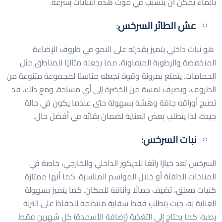
بالماء يمكن أن يتسبب في موت هذه النباتات بسرعة.
عش الطائر السرخس
:
هو نبات داخلي يتميز بقدرته على النمو في ظروف الإضاءة
المنخفضة والرطوبة المتفاوتة، مما يجعله مثاليًا للمناطق مثل
الحمامات. يتمتع بمرونة وقوة تجعله مناسبًا لمجموعة متنوعة من
الظروف، ويضيف لمسة من الخضرة إلى أي مساحة. ومع ذلك، قد
تصبح أوراقه جافة وهشة بسهولة حتى عندما يكون في حالة
جيدة، لذا يتطلب بعض العناية لضمان بقائه في أفضل حال.
نبات السرخس:
السرخس تعد خيارًا رائعًا للديكور الداخلي والخارجي، خاصة في
المناخات الدافئة أو خلال المواسم المناسبة. كما أنها ممتازة
كنبات معلق، تضيف جمالًا وأناقة للمكان. كما يتميز بسهولة
العناية به، حيث يتطلب فقط سقاية منتظمة للحفاظ على التربة
رطبة، كما يحتاج إلى التغذية (إضافة الأسمدة) كل شهرين فقط.