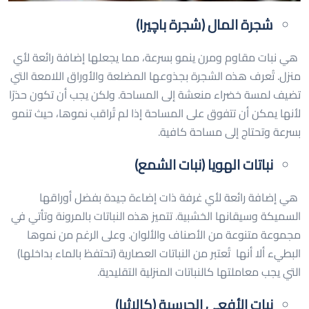
شجرة المال (شجرة باچيرا)
هي نبات مقاوم ومرن ينمو بسرعة، مما يجعلها إضافة رائعة لأي
منزل. تُعرف هذه الشجرة بجذوعها المضلعة والأوراق اللامعة التي
تضيف لمسة خضراء منعشة إلى المساحة. ولكن يجب أن تكون حذرًا
لأنها يمكن أن تتفوق على المساحة إذا لم تُراقب نموها، حيث تنمو
بسرعة وتحتاج إلى مساحة كافية.
نباتات الهويا (نبات الشمع)
هي إضافة رائعة لأي غرفة ذات إضاءة جيدة بفضل أوراقها
السميكة وسيقانها الخشبية. تتميز هذه النباتات بالمرونة وتأتي في
مجموعة متنوعة من الأصناف والألوان. وعلى الرغم من نموها
البطيء ألا أنها تُعتبر من النباتات العصارية (تحتفظ بالماء بداخلها)
التي يجب معاملتها كالنباتات المنزلية التقليدية.
نبات الأفعى الجرسية (كالاثيا)